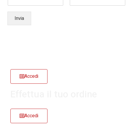
Invia
Listino prezzi
Accedi
Effettua il tuo ordine
Accedi