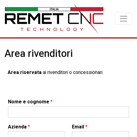
Area rivenditori
Area riservata
ai rivenditori o concessionari.
-cHG#)]NYF[4!#p’oI23
Nome e cognome
*
Azienda
*
Email
*